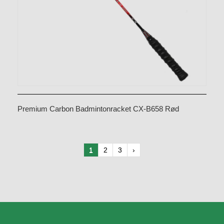
Premium Carbon Badmintonracket CX-B658 Rød
1
2
3
›