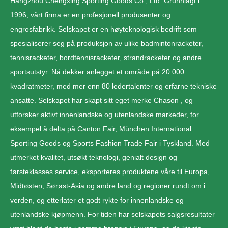
Hangzhou Chengxing Sporting Goods Co., Ltd. Grunnlagt i
1996, vårt firma er en profesjonell produsenter og
engrosfabrikk. Selskapet er en høyteknologisk bedrift som
spesialiserer seg på produksjon av ulike badmintonracketer,
tennisracketer, bordtennisracketer, strandracketer og andre
sportsutstyr. Nå dekker anlegget et område på 20 000
kvadratmeter, med mer enn 80 ledertalenter og erfarne tekniske
ansatte. Selskapet har skapt sitt eget merke Chason , og
utforsker aktivt innenlandske og utenlandske markeder, for
eksempel å delta på Canton Fair, München International
Sporting Goods og Sports Fashion Trade Fair i Tyskland. Med
utmerket kvalitet, utsøkt teknologi, genialt design og
førsteklasses service, eksporteres produktene våre til Europa,
Midtøsten, Sørøst-Asia og andre land og regioner rundt om i
verden, og etterlater et godt rykte for innenlandske og
utenlandske kjøpmenn. For tiden har selskapets salgsresultater