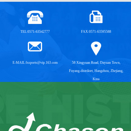
TEL:0571-63542777
FAX:0571-63595588
E-MAIL:
fxsports@vip.163.com
58 Xingyuan Road, Dayuan Town,
Fuyang-distriktet, Hangzhou, Zhejiang,
Kina