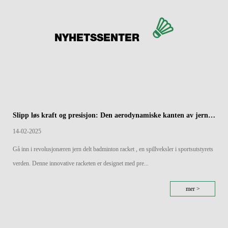
NYHETSSENTER
Slipp løs kraft og presisjon: Den aerodynamiske kanten av jern splittet badmintonracketer
14-02-2025
Gå inn i revolusjonæren jern delt badminton racket , en spillveksler i sportsutstyrets
verden. Denne innovative racketen er designet med pre...
mer >