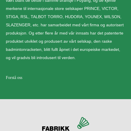
vært blant de beste i samme bransje i Fuyang, og de kjente
merkene til internasjonale store selskaper PRINCE, VICTOR,
STIGA, RSL, TALBOT TORRO, HUDORA, YOUNEX, WILSON,
SLAZENGER, etc. har samarbeidet med vårt firma og autorisert
produksjon. Og etter flere år med vår innsats har det patenterte
produktet utviklet og produsert av vårt selskap, den raske
badmintonracketen, blitt fullt åpnet i det europeiske markedet,
og vil gradvis bli introdusert til verden.
Forstå oss
FABRIKK