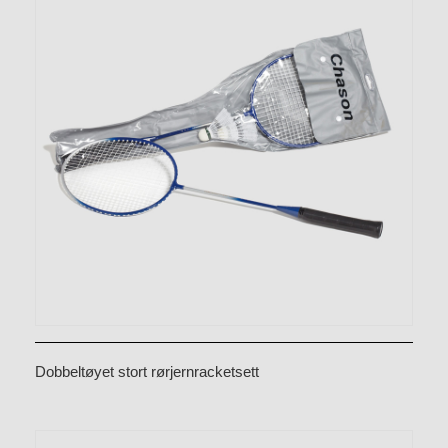
Dobbeltøyet stort rørjernracketsett