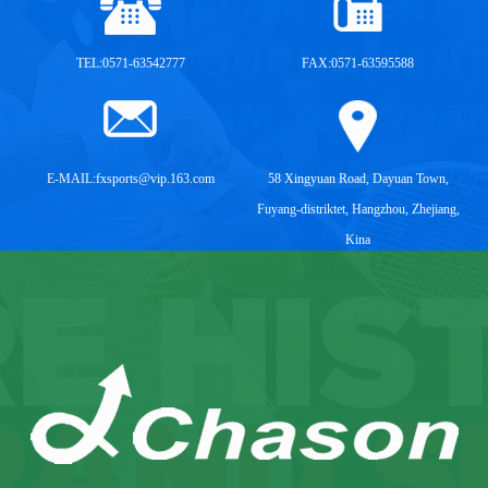
TEL:0571-63542777
FAX:0571-63595588
E-MAIL:
fxsports@vip.163.com
58 Xingyuan Road, Dayuan Town,
Fuyang-distriktet, Hangzhou, Zhejiang,
Kina