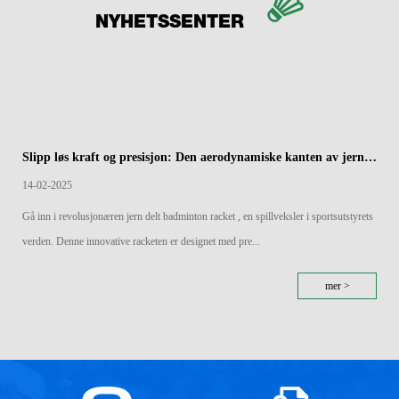
NYHETSSENTER
Slipp løs kraft og presisjon: Den aerodynamiske kanten av jern splittet badmintonracketer
14-02-2025
Gå inn i revolusjonæren jern delt badminton racket , en spillveksler i sportsutstyrets
verden. Denne innovative racketen er designet med pre...
mer >