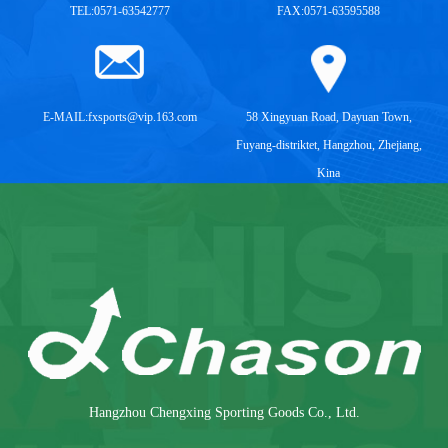
TEL:0571-63542777
FAX:0571-63595588
E-MAIL:
fxsports@vip.163.com
58 Xingyuan Road, Dayuan Town,
Fuyang-distriktet, Hangzhou, Zhejiang,
Kina
Hangzhou Chengxing Sporting Goods Co., Ltd.