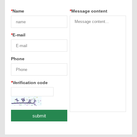
*
Name
*
Message content
*
E-mail
Phone
*
Verification code