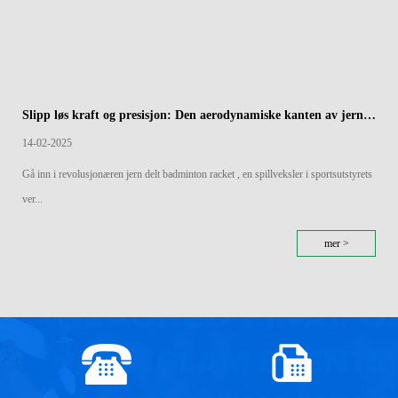
Slipp løs kraft og presisjon: Den aerodynamiske kanten av jern splittet badmintonracketer
14-02-2025
Gå inn i revolusjonæren jern delt badminton racket , en spillveksler i sportsutstyrets
ver...
mer >