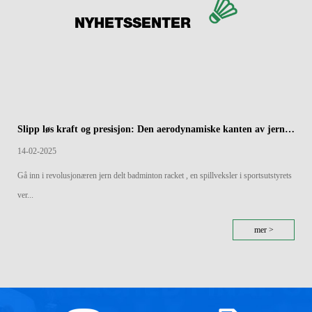
NYHETSSENTER
Slipp løs kraft og presisjon: Den aerodynamiske kanten av jern splittet badmintonracketer
14-02-2025
Gå inn i revolusjonæren jern delt badminton racket , en spillveksler i sportsutstyrets
ver...
mer >