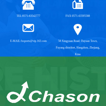
TEL:0571-63542777
FAX:0571-63595588
E-MAIL:
fxsports@vip.163.com
58 Xingyuan Road, Dayuan Town,
Fuyang-distriktet, Hangzhou, Zhejiang,
Kina